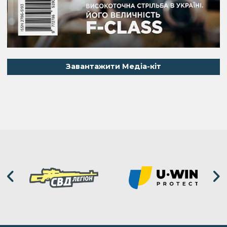
Завантажити Медіа-кіт