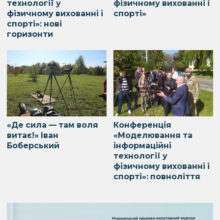
технології у
фізичному вихованні і
фізичному вихованні і
спорті»
спорті»: нові
горизонти
«Де сила — там воля
Конференція
витає!» Іван
«Моделювання та
Боберський
інформаційні
технології у
фізичному вихованні і
спорті»: повноліття