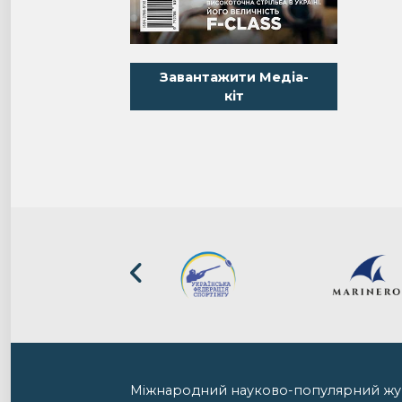
Завантажити Медіа-
кіт
Міжнародний науково-популярний ж