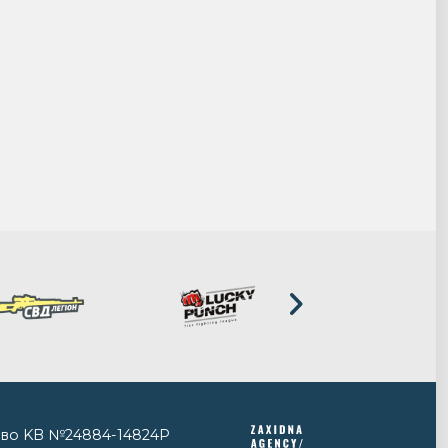
тво KB №24884-14824P