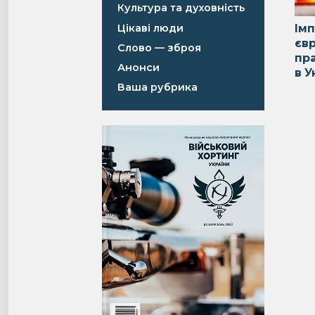
Культура та духовність
Цікаві люди
Ім
єв
Слово — зброя
пр
Анонси
в У
Ваша рубрика