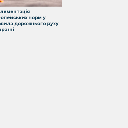
плементація
ропейських норм у
авила дорожнього руху
країні