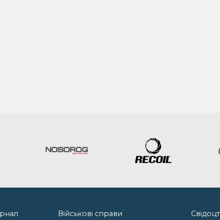
урнал
Військові справи
Свідоц